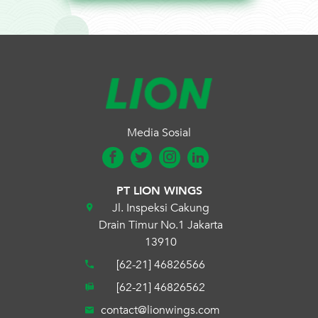
Media Sosial
PT LION WINGS
Jl. Inspeksi Cakung
Drain Timur No.1 Jakarta
13910
[62-21] 46826566
[62-21] 46826562
contact@lionwings.com