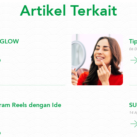
Artikel Terkait
 GLOW
Ti
06 
a
agram Reels dengan Ide
SU
14 A
a