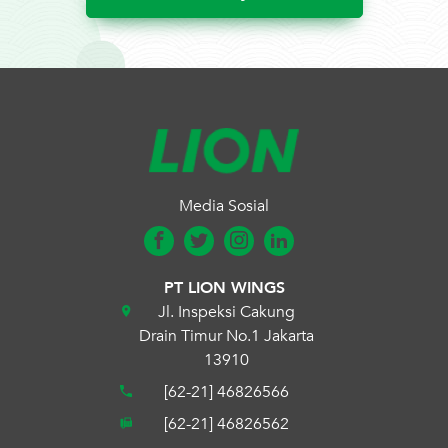
Media Sosial
PT LION WINGS
Jl. Inspeksi Cakung
Drain Timur No.1 Jakarta
13910
[62-21] 46826566
[62-21] 46826562