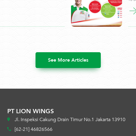
See More Articles
PT LION WINGS
Jl. Inspeksi Cakung Drain Timur No.1 Jakarta 13910
[62-21] 46826566