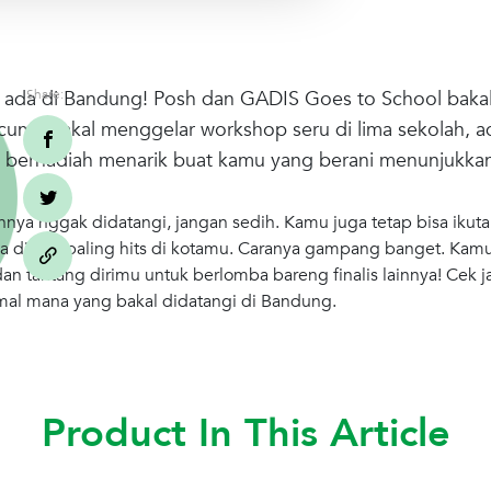
ang ada di Bandung! Posh dan GADIS Goes to School baka
Share:
cuma bakal menggelar workshop seru di lima sekolah, a
 berhadiah menarik buat kamu yang berani menunjukkan 
nya nggak didatangi, jangan sedih. Kamu juga tetap bisa ikut
-nya di mal paling hits di kotamu. Caranya gampang banget. Ka
 dan tantang dirimu untuk berlomba bareng finalis lainnya! Cek j
mal mana yang bakal didatangi di Bandung.
Product In This Article