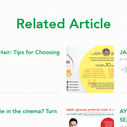
Related Article
air: Tips for Choosing
JA
01 A
e in the cinema? Turn
AY
SE
10 S