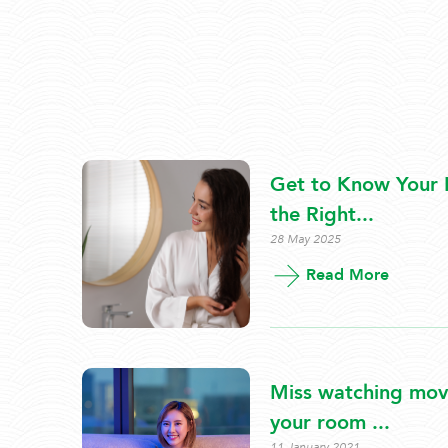
Get to Know Your H
the Right...
28 May 2025
Read More
Miss watching movi
your room ...
11 January 2021