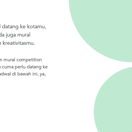
l datang ke kotamu,
da juga mural
kreativitasmu.
an mural competition
mu cuma perlu datang ke
adwal di bawah ini, ya,