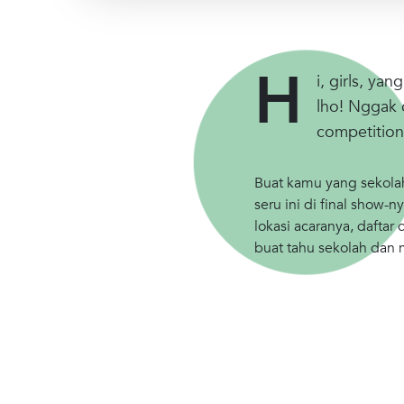
H
i, girls, y
lho! Nggak 
competition
Buat kamu yang sekolah
seru ini di final show
lokasi acaranya, daftar
buat tahu sekolah dan 